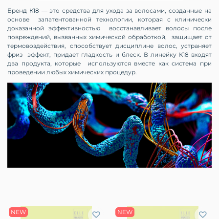
Бренд К18 — это средства для ухода за волосами, созданные на
основе запатентованной технологии, которая с клинически
доказанной эффективностью восстанавливает волосы после
повреждений, вызванных химической обработкой, защищает от
термовоздействия, способствует дисциплине волос, устраняет
фриз эффект, придает гладкость и блеск. В линейку К18 входят
два продукта, которые используются вместе как система при
проведении любых химических процедур.
NEW
NEW