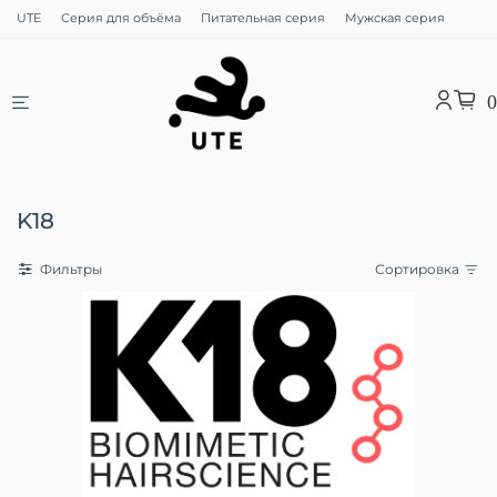
UTE
Серия для объёма
Питательная серия
Мужская серия
0
K18
Фильтры
Сортировка