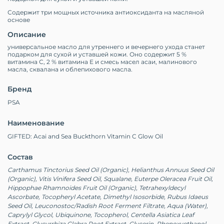
Содержит три мощных источника антиоксиданта на масляной
основе
Описание
универсальное масло для утреннего и вечернего ухода станет
подарком для сухой и уставшей кожи. Оно содержит 5 %
витамина С, 2 % витамина Е и смесь масел асаи, малинового
масла, сквалана и облепихового масла.
Бренд
PSA
Наименование
GIFTED: Acai and Sea Buckthorn Vitamin C Glow Oil
Состав
Carthamus Tinctorius Seed Oil (Organic), Helianthus Annuus Seed Oil
(Organic), Vitis Vinifera Seed Oil, Squalane, Euterpe Oleracea Fruit Oil,
Hippophae Rhamnoides Fruit Oil (Organic), Tetrahexyldecyl
Ascorbate, Tocopheryl Acetate, Dimethyl Isosorbide, Rubus Idaeus
Seed Oil, Leuconostoc/Radish Root Ferment Filtrate, Aqua (Water),
Caprylyl Glycol, Ubiquinone, Tocopherol, Centella Asiatica Leaf
Extract, Glycyrrhiza Glabra Root Extract, Glycerin, Phenoxyethanol.