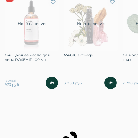
Нет в наличии
Нет в наличии
Очищающее масло для
MAGIC anti-age
OL Pолл
лица ROSEHIP 100 мл
глаз
1 390 руб
3 850 руб
2 700 р
973 руб