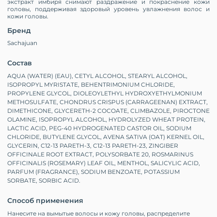
экстракт имбиря снимают раздражение и покраснение кожи
головы, поддерживая здоровый уровень увлажнения волос и
кожи головы.
Бренд
Sachajuan
Состав
AQUA (WATER) (EAU), CETYL ALCOHOL, STEARYL ALCOHOL,
ISOPROPYL MYRISTATE, BEHENTRIMONIUM CHLORIDE,
PROPYLENE GLYCOL, DIOLEOYLETHYL HYDROXYETHYLMONIUM
METHOSULFATE, CHONDRUS CRISPUS (CARRAGEENAN) EXTRACT,
DIMETHICONE, GLYCERETH-2 COCOATE, CLIMBAZOLE, PIROCTONE
OLAMINE, ISOPROPYL ALCOHOL, HYDROLYZED WHEAT PROTEIN,
LACTIC ACID, PEG-40 HYDROGENATED CASTOR OIL, SODIUM
CHLORIDE, BUTYLENE GLYCOL, AVENA SATIVA (OAT) KERNEL OIL,
GLYCERIN, C12-13 PARETH-3, C12-13 PARETH-23, ZINGIBER
OFFICINALE ROOT EXTRACT, POLYSORBATE 20, ROSMARINUS
OFFICINALIS (ROSEMARY) LEAF OIL, MENTHOL, SALICYLIC ACID,
PARFUM (FRAGRANCE), SODIUM BENZOATE, POTASSIUM
SORBATE, SORBIC ACID.
Способ применения
Нанесите на вымытые волосы и кожу головы, распределите