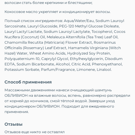
волосам стать более крепкими и блестящими;
Кокосовое масло укрепляет и кондиционирует волосы.
Полный список ингредиентов: Aqua/Water/Eau, Sodium Lauroyl
Sarcosinate, Lauryl Glucoside, PEG-120 Methyl Glucose Dioleate,
Lauryl Lactyl Lactate, Sodium Lauroyl Lactylate, Tocopherol, Cocos
Nucifera (Coconut) Oil, Melaleuca Alternifolia (Tea Tree) Leaf Oil,
Chamomilla Recutita (Matricaria) Flower Extract, Rosmarinus
Officinalis (Rosemary) Leaf Extract, Hamamelis Virginiana (Witch
Hazel) Water, Wheat Amino Acids, Hydrolyzed Soy Protein,
Polyquaternium-10, Caprylyl Glycol, Ethylhexylglycerin, Disodium
EDTA, Sodium Bicarbonate, Alcohol, Citric Acid, Phenoxyethanol,
Potassium Sorbate, Parfum/Fragrance, Limonene, Linalool.
Способ применения
Массажными движениями нанеси очищающий шампунь
ОБЛИВИОН на влажные волосы, вспень, равномерно распредели
от корней до кончиков, смой тёплой водой. Заверши уход
кондиционером ОБЛИВИОН. Подходит для ежедневного
применения.
Отзывы
Отзывов еще никто не оставлял