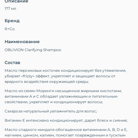
Описание
177 мл
Бренд
R+Co
Наименование
OBLIVION Clarifying Shampoo
Состав
Масло персиковых косточек кондиционирует без утяжеления,
убирает «frizzy» эффект, укрепляет и защищает волосы от
вредного воздействия окружающей среды;
Масло из семян Моринги насыщенное жирными кислотами,
витаминами А и С обладает увлажняющим и питательным
свойствами, укрепляет и кондиционирует волосы;
Сахароза натуральный увлажнитель для волос;
Витамин Е интенсивно кондиционирует, дарит блеск и сияние;
Масло сладкого миндаля обогащенное витаминами A, B, D и E,
магнием, цинком, калием, помогает поврежденным и тусклым