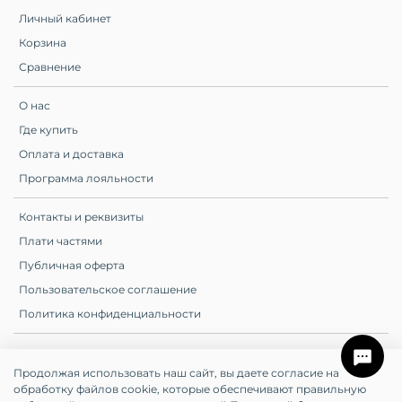
Личный кабинет
Корзина
Сравнение
О нас
Где купить
Оплата и доставка
Программа лояльности
Контакты и реквизиты
Плати частями
Публичная оферта
Пользовательское соглашение
Политика конфиденциальности
© All Rights Reserved. UTE. ИП
Продолжая использовать наш сайт, вы даете согласие на
Шумилов Д.С.
обработку файлов cookie, которые обеспечивают правильную
Производство косметики полного