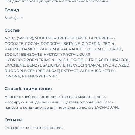
Придает волосам упругость и оптимальное состояние.
Бренд
Sachajuan
Состав
AQUA (WATER), SODIUM LAURETH SULFATE, GLYCERETH-2
COCOATE, COCAMIDOPROPYL BETAINE, GLYCERIN, PEG-4
RAPESEEDAMIDE, PARFUM (FRAGRANCE), SODIUM CHLORIDE,
SODIUM BENZOATE, HYDROXYPROPYL GUAR
HYDROXYPROPYLTRIMONIUM CHLORIDE, CITRIC ACID, LINALOOL,
LIMONENE, BENZYL SALICYLATE, HEXYL CINNAMAL, HYDROLYZED
RHODOPHYCEA (RED ALGAE) EXTRACT, ALPHA-ISOMETHYL
IONONE, PHENOXYETHANOL.
Способ применения
Нанесите небольшое количество на влажные волосы
массирующими движениями.
Тщательно промойте.
Затем
нанесите кондиционер для нормальных волос SACHAJUAN.
Отзывы
Отзывов еще никто не оставлял