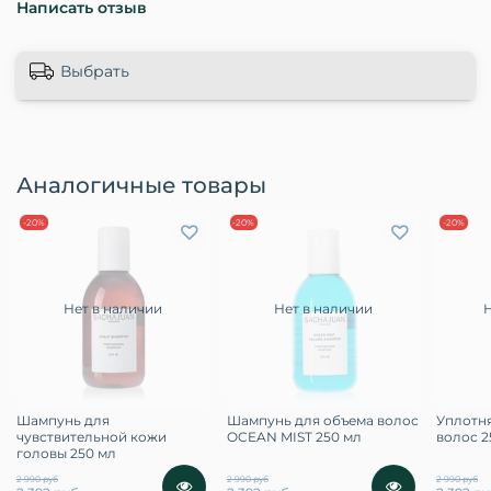
Написать отзыв
Выбрать
Аналогичные товары
-20%
-20%
-20%
Нет в наличии
Нет в наличии
Шампунь для
Шампунь для объема волос
Уплотн
чувствительной кожи
OCEAN MIST 250 мл
волос 2
головы 250 мл
2 990 руб
2 990 руб
2 990 руб