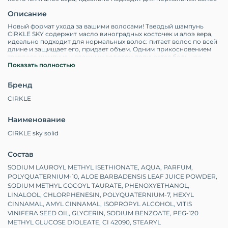
Описание
Новый формат ухода за вашими волосами! Твердый шампунь
CiRKLE SKY содержит масло виноградных косточек и алоэ вера,
идеально подходит для нормальных волос: питает волос по всей
длине и защищает его, придает объем. Одним прикосновением
твердого шампуня к влажным волосам получается большое
количество пены. Легко смывается водой и не остается на
Показать полностью
волосах. Обладает свежим цветочным ароматом, который
сохраняется легкой вуалью на волосах. Твердый шампунь не
Бренд
содержит сульфатов и мыла, не тестируется на животных,
подходит для веганов и имеет полностью перерабатываемую
CIRKLE
упаковку. Твердое состояние лучше обеспечивает сохранность
всех полезных натуральных составляющих и экономичный
расход.
Наименование
CIRKLE sky solid
Состав
SODIUM LAUROYL METHYL ISETHIONATE, AQUA, PARFUM,
POLYQUATERNIUM-10, ALOE BARBADENSIS LEAF JUICE POWDER,
SODIUM METHYL COCOYL TAURATE, PHENOXYETHANOL,
LINALOOL, CHLORPHENESIN, POLYQUATERNIUM-7, HEXYL
CINNAMAL, AMYL CINNAMAL, ISOPROPYL ALCOHOL, VITIS
VINIFERA SEED OIL, GLYCERIN, SODIUM BENZOATE, PEG-120
METHYL GLUCOSE DIOLEATE, CI 42090, STEARYL