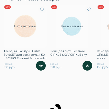
-40%
-40%
-40%
Нет в наличии
Нет в наличии
Твердый шампунь Cirkle
Кейс для путешествий
Кейс дл
SUNSET для всей семьи, 50
CiRKLE SKY / CIRKLE sky
CiRKLE 
г / CIRKLE sunset family solid
sunset
1 530 руб
250 руб
250 руб
918 руб
150 руб
150 руб