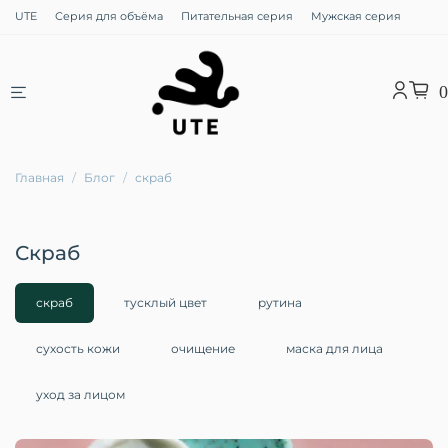
UTE
Серия для объёма
Питательная серия
Мужская серия
0
Главная
Блог
скраб
скраб
скраб
тусклый цвет
рутина
сухость кожи
очищение
маска для лица
уход за лицом