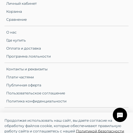
Личный кабинет
Корзина
Сравнение
О нас
Где купить
Оплата и доставка
Программа лояльности
Контакты и реквизиты
Плати частями
Публичная оферта
Пользовательское соглашение
Политика конфиденциальности
© All Rights Reserved. UTE. ИП
Продолжая использовать наш сайт, вы даете согласие на
Шумилов Д.С.
обработку файлов cookie, которые обеспечивают правильную
Производство косметики полного
работу сайта и соглашаетесь с нашей
Политикой безопасности