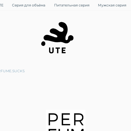
TE
Серия для объёма
Питательная серия
Мужская серия
RFUME.SUCKS