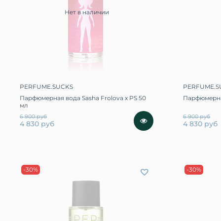
Нет в наличии
PERFUME.SUCKS
PERFUME.S
Парфюмерная вода Sasha Frolova x PS 50
Парфюмерна
мл
6 900 руб
6 900 руб
4 830 руб
4 830 руб
-30%
-30%