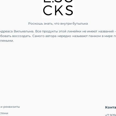
Роскошь знать, что внутри бутылька
реаса Вильхельма. Все продукты этой линейки не имеют названий — 
овать воссоздать. Самого автора нередко называют панком в мире 
млемыми.
 и реквизиты
Конт
стями
+7 929