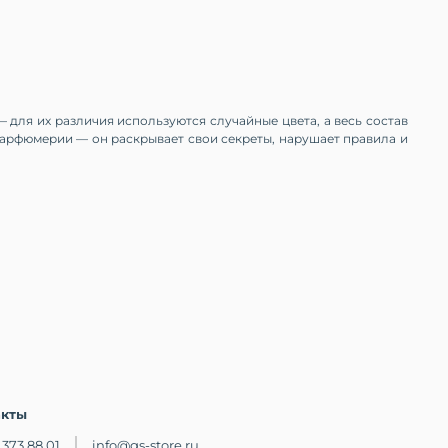
для их различия используются случайные цвета, а весь состав
парфюмерии — он раскрывает свои секреты, нарушает правила и
акты
 373 88 01
info@gs-store.ru